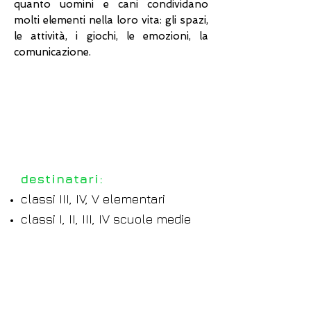
quanto uomini e cani condividano
molti elementi nella loro vita: gli spazi,
le attività, i giochi, le emozioni, la
comunicazione.
compagni di
specie
destinatari:
classi III, IV, V elementari
classi I, II, III, IV scuole medie
programma:
introduzione in classe,
presentazione progetto e