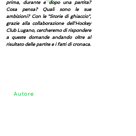
prima, durante e dopo una partita?
Cosa pensa? Quali sono le sue
ambizioni? Con le "Storie di ghiaccio",
grazie alla collaborazione dell'Hockey
Club Lugano, cercheremo di rispondere
a queste domande andando oltre al
risultato delle partite e i fatti di cronaca.
storie di
ghiaccio
Autore
Nicola Gianini
Editore
Fontana Edizioni
Informazioni