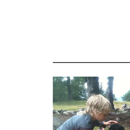
home
pedagogia etologica