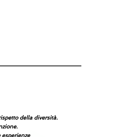
libri
gallery
collaborazioni
spetto della diversità.
nzione.
e esperienze