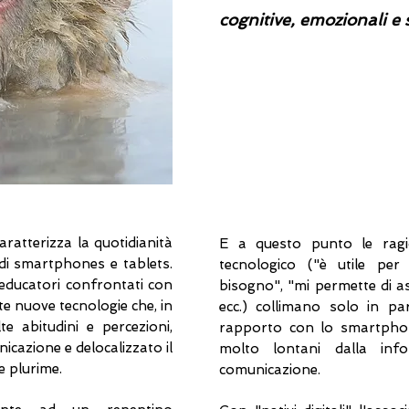
cognitive, emozionali e s
ratterizza la quotidianità
E a questo punto le ragi
 di smartphones e tablets.
tecnologico ("è utile pe
educatori confrontati con
bisogno", "mi permette di a
te nuove tecnologie che, in
ecc.) collimano solo in pa
e abitudini e percezioni,
rapporto con lo smartphon
icazione e delocalizzato il
molto lontani dalla info
e plurime.
comunicazione.