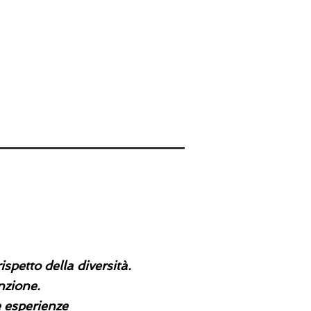
libri
gallery
collaborazioni
spetto della diversità.
nzione.
e esperienze