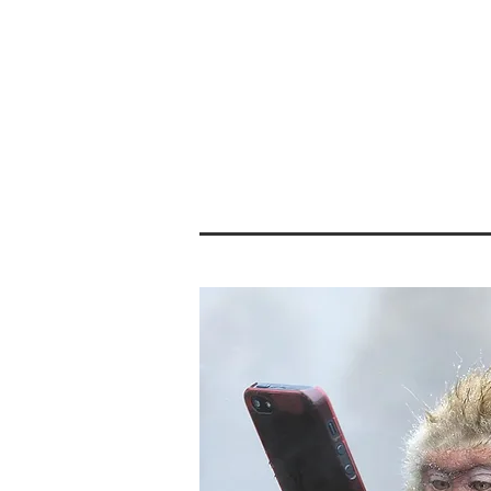
home
pedagogia etologica